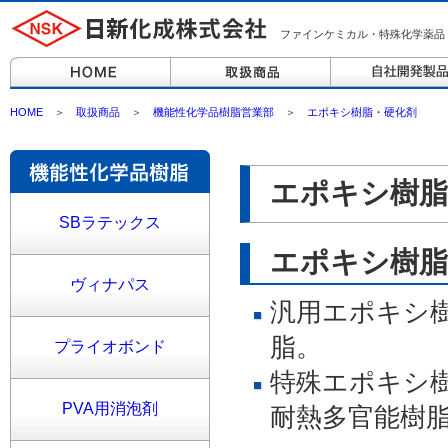
ファインケミカル・特殊化学薬品
HOME
＞
取扱商品
＞
機能性化学品樹脂営業部
＞
エポキシ樹脂・硬化剤
エポキシ樹脂
SBラテックス
エポキシ樹脂
ヴィナパス
汎用エポキシ
脂。
プライオボンド
特殊エポキシ樹
PVA用消泡剤
耐熱多官能樹