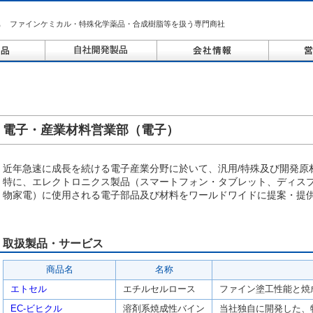
ファインケミカル・特殊化学薬品・合成樹脂等を扱う専門商社
電子・産業材料営業部（電子）
近年急速に成長を続ける電子産業分野に於いて、汎用/特殊及び開発原
特に、エレクトロニクス製品（スマートフォン・タブレット、ディスプ
物家電）に使用される電子部品及び材料をワールドワイドに提案・提
取扱製品・サービス
商品名
名称
エトセル
エチルセルロース
ファイン塗工性能と焼
EC-ビヒクル
溶剤系焼成性バイン
当社独自に開発した、