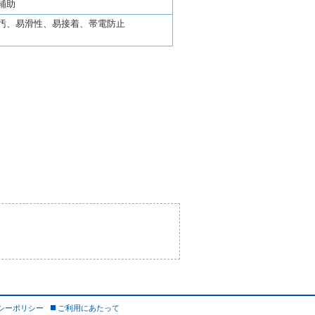
補助
汚、易滑性、易接着、帯電防止
シーポリシー
ご利用にあたって