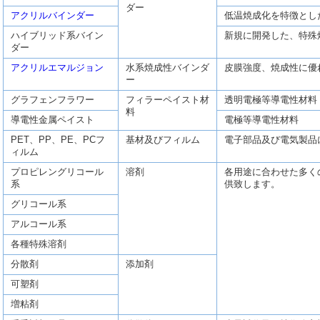
ダー
アクリルバインダー
低温焼成化を特徴とし
ハイブリッド系バイン
新規に開発した、特殊
ダー
アクリルエマルジョン
水系焼成性バインダ
皮膜強度、焼成性に優
ー
グラフェンフラワー
フィラーペイスト材
透明電極等導電性材料
料
導電性金属ペイスト
電極等導電性材料
PET、PP、PE、PCフ
基材及びフィルム
電子部品及び電気製品
ィルム
プロピレングリコール
溶剤
各用途に合わせた多く
系
供致します。
グリコール系
アルコール系
各種特殊溶剤
分散剤
添加剤
可塑剤
増粘剤