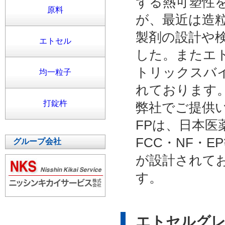
ずる熱可塑性
原料
が、最近は造
製剤の設計や
エトセル
した。またエト
トリックスバ
均一粒子
れております
打錠杵
弊社でご提供いた
FPは、日本医
FCC・NF・
グループ会社
が設計されて
す。
エトセルグ