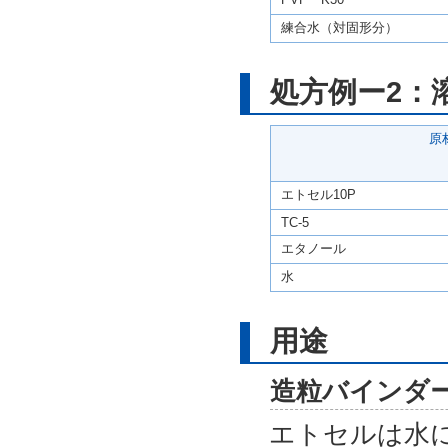
練合水（対固形分）
処方例ー2：
原
エトセル10P
TC-5
エタノール
水
用途
造粒バインダ
エトセルは水