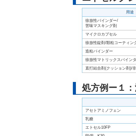
用途
徐放性バインダー/
苦味マスキング剤
マイクロカプセル
徐放性錠剤/顆粒コーティン
造粒バインダー
徐放性マトリックスバイン
直打結合剤(クッション剤)/
処方例ー１：
アセトアミノフェン
乳糖
エトセル10FP
PVP K30