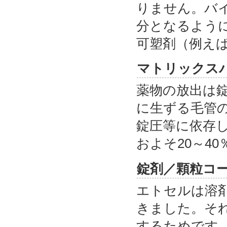
りません。バ
分となるよう
可塑剤（例え
マトリックス
薬物の放出は
に生ずる毛管
錠圧等に依存し
およそ20～4
錠剤／顆粒コ
エトセルは溶
きました。そ
するためです