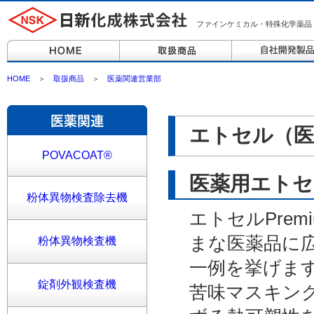
ファインケミカル・特殊化学薬品
HOME
＞
取扱商品
＞
医薬関連営業部
エトセル（医
POVACOAT®
医薬用エト
粉体異物検査除去機
エトセルPre
まな医薬品に
粉体異物検査機
一例を挙げま
錠剤外観検査機
苦味マスキン