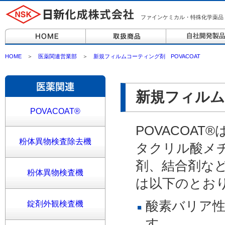
ファインケミカル・特殊化学薬品
HOME
＞
医薬関連営業部
＞
新規フィルムコーティング剤 POVACOAT
新規フィルム
POVACOAT®
POVACOA
粉体異物検査除去機
タクリル酸メ
剤、結合剤など
粉体異物検査機
は以下のとお
酸素バリア
錠剤外観検査機
す。