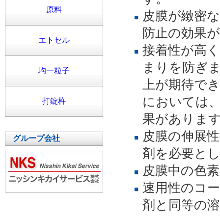
原料
皮膜が緻密
防止の効果
エトセル
接着性が高
まりを防ぎ
均一粒子
上が期待で
においては
打錠杵
果がありま
皮膜の伸展
グループ会社
剤を必要と
皮膜中の色
速用性のコ
剤と同等の