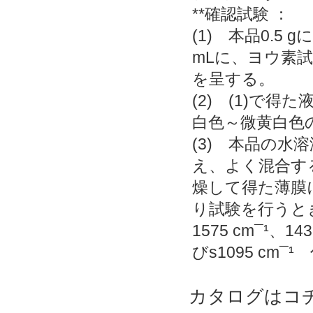
**確認試験 ：
(1) 本品0.5
mLに、ヨウ素
を呈する。
(2) (1)で得
白色～微黄白色
(3) 本品の水溶
え、よく混合す
燥して得た薄膜
り試験を行うとき、波
1575 cm¯¹、14
びs1095 cm
カタログはコ