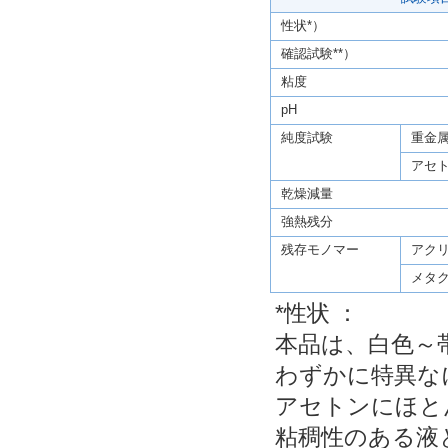
性状*）
確認試験**）
粘度
pH
純度試験
重金
アセ
乾燥減量
強熱残分
残存モノマー
アク
メタ
*性状 ：
本品は、白色～
わずかに特異な
アセトンにほと
粘稠性のある液