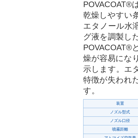
POVACOA
乾燥しやすい
エタノール水
グ液を調製し
POVACOA
燥が容易にな
示します。エ
特徴が失われ
す。
装置
ノズル型式
ノズル口径
噴霧距離
アトマイズ空気量