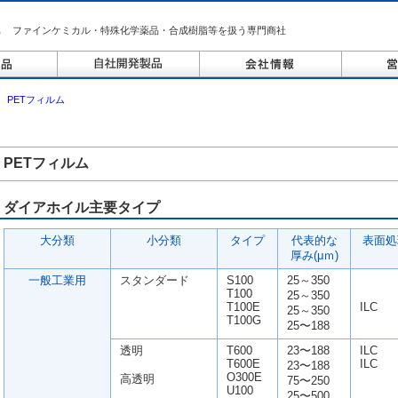
ファインケミカル・特殊化学薬品・合成樹脂等を扱う専門商社
＞
PETフィルム
PETフィルム
ダイアホイル主要タイプ
大分類
小分類
タイプ
代表的な
表面処
厚み(μｍ)
一般工業用
スタンダード
S100
25～350
T100
25～350
T100E
ILC
25～350
T100G
25〜188
透明
T600
23〜188
ILC
T600E
ILC
23〜188
O300E
高透明
75〜250
U100
25〜500