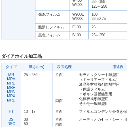
W400
38～188
W400J
125～250
発泡フィルム
W900E
100
W900J
38,50,75
艶消しフィルム
E130
26
黒色フィルム
B100
25～250
ダイアホイル加工品
タイプ
厚さ(μｍ)
表面処理
用途例
MR
25～250
片面
セラミックシート離型用
MRA
（キャリアーフィルム）
MRE
液晶基材粘着剤面離型用
MRF
（保護フィルム）
MRN
エポキシ基板離型用
MRX
化粧板成形離型用
MRD
両面
その他一般離型用
HT
13 17
片面
フィルムコンデンサ外巻き保
DS
38
片面
オーディオカセットシート用
DSC
50
両面