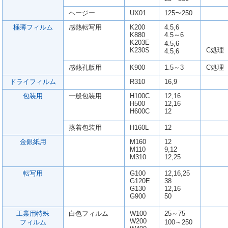
ヘージー
UX01
125〜250
極薄フィルム
感熱転写用
K200
4.5,6
K880
4.5～6
K203E
4.5,6
K230S
C処理
4.5,6
感熱孔版用
K900
1.5～3
C処理
ドライフィルム
R310
16,9
包装用
一般包装用
H100C
12,16
H500
12,16
H600C
12
蒸着包装用
H160L
12
金銀紙用
M160
12
M110
9,12
M310
12,25
転写用
G100
12,16,25
G120E
38
G130
12,16
G900
50
工業用特殊
白色フィルム
W100
25～75
W200
フィルム
100～250