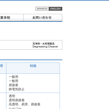
理
特徴
一般用
一般用
易接着
静電気防止
透明
透明易接着
高透明、易滑、易接着
ヘージー