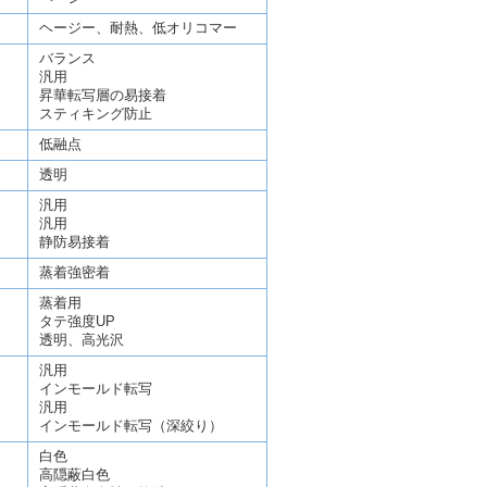
ヘージー、耐熱、低オリコマー
バランス
汎用
昇華転写層の易接着
スティキング防止
低融点
透明
汎用
汎用
静防易接着
蒸着強密着
蒸着用
タテ強度UP
透明、高光沢
汎用
インモールド転写
汎用
インモールド転写（深絞り）
白色
高隠蔽白色