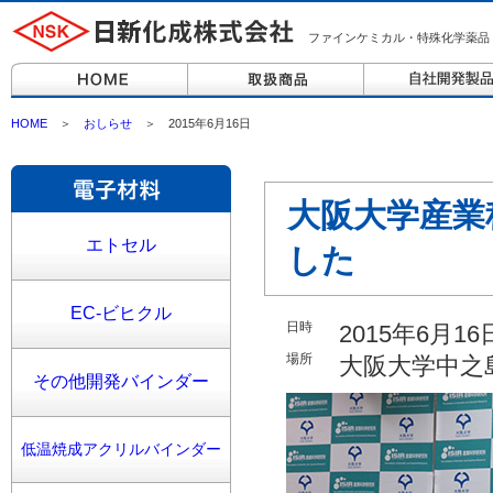
ファインケミカル・特殊化学薬品
HOME
＞
おしらせ
＞ 2015年6月16日
大阪大学産業
エトセル
した
EC-ビヒクル
日時
2015年6月
場所
大阪大学中之
その他開発バインダー
低温焼成アクリルバインダー