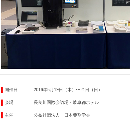
開催日
2016年5月19日（木）〜21日（日）
会場
長良川国際会議場・岐阜都ホテル
主催
公益社団法人 日本薬剤学会