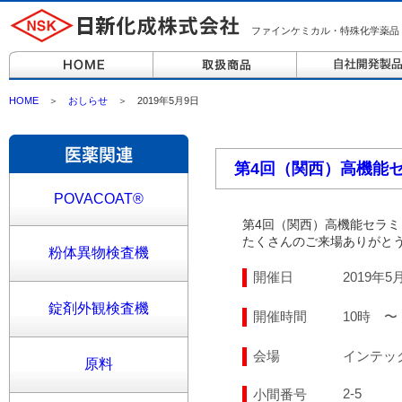
ファインケミカル・特殊化学薬品
HOME
＞
おしらせ
＞ 2019年5月9日
第4回（関西）高機能
POVACOAT®
第4回（関西）高機能セラ
たくさんのご来場ありがと
粉体異物検査機
開催日
2019年
錠剤外観検査機
開催時間
10時 〜
会場
インテッ
原料
2-5
小間番号