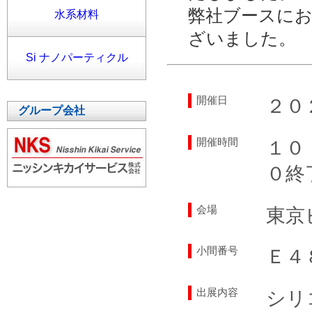
弊社ブースに
水系材料
ざいました。
Si ナノパーティクル
開催日
２０
グループ会社
開催時間
１０
０終
会場
東京
小間番号
Ｅ４
出展内容
シリ