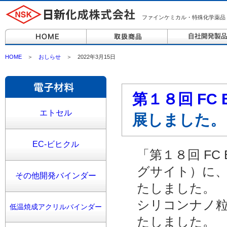
ファインケミカル・特殊化学薬品
HOME
＞
おしらせ
＞ 2022年3月15日
第１８回 FC
エトセル
展しました。
EC-ビヒクル
「第１８回 FC
グサイト）に
その他開発バインダー
たしました。
シリコンナノ粒
低温焼成アクリルバインダー
たしました。