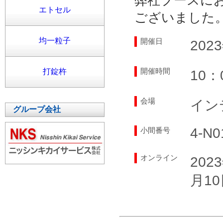
弊社ブースに
エトセル
ございました
均一粒子
開催日
20
開催時間
打錠杵
10：
会場
イン
グループ会社
4‐N0
小間番号
オンライン
202
月10