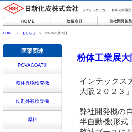
ファインケミカル・特殊化学薬品
HOME
＞
おしらせ
＞ 2023年9月25日
粉体工業展大
POVACOAT®
インテックス
粉体異物検査機
大阪２０２３
錠剤外観検査機
弊社開発機の自
原料
半自動機(形式：