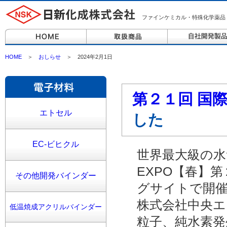
ファインケミカル・特殊化学薬品
HOME
＞
おしらせ
＞ 2024年2月1日
第２１回 国
エトセル
した
EC-ビヒクル
世界最大級の水
EXPO【春】
その他開発バインダー
グサイトで開
株式会社中央
低温焼成アクリルバインダー
粒子、純水素発