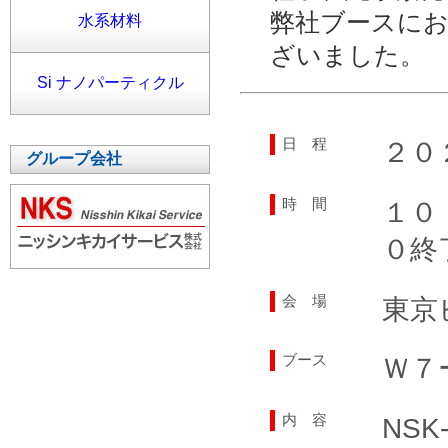
弊社ブースに
水系材料
ざいました。
Si ナノパーティクル
日 程
２０
グループ会社
時 間
１０
０終
会 場
東京
ブース
Ｗ７
内 容
NS